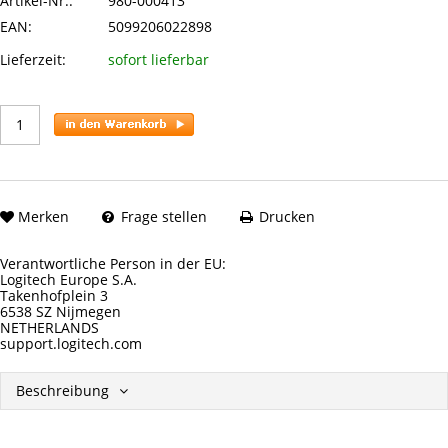
Artikel-Nr.:
980-000413
EAN:
5099206022898
Lieferzeit:
sofort lieferbar
Merken
Frage stellen
Drucken
Verantwortliche Person in der EU:
Logitech Europe S.A.
Takenhofplein 3
6538 SZ Nijmegen
NETHERLANDS
support.logitech.com
Beschreibung