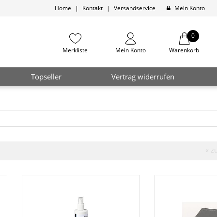
Home
|
Kontakt
|
Versandservice
Mein Konto
0
Merkliste
Mein Konto
Warenkorb
Topseller
Vertrag widerrufen
« z