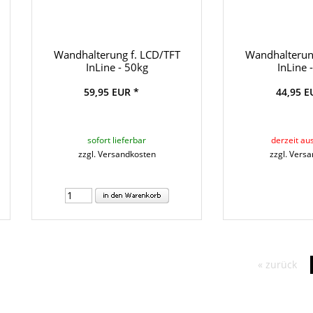
Wandhalterung f. LCD/TFT
Wandhalterun
InLine - 50kg
InLine 
59,95 EUR *
44,95 E
sofort lieferbar
derzeit au
zzgl. Versandkosten
zzgl. Vers
« zurück