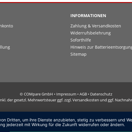
INFORMATIONEN
nkonto
Zahlung & Versandkosten
Widerrufsbelehrung
Soforthilfe
llung
Hinweis zur Batterieentsorgun
Sitemap
© COMpare GmbH •
Impressum
•
AGB
•
Datenschutz
e inkl. der gesetzl. Mehrwertsteuer ggf. zzgl. Versandkosten und ggf. Nachn
von Dritten, um ihre Dienste anzubieten, stetig zu verbessern und 
ng jederzeit mit Wirkung für die Zukunft widerrufen oder ändern.