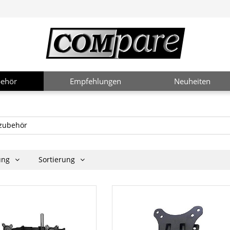
ehör
Empfehlungen
Neuheiten
zubehör
rung
Sortierung