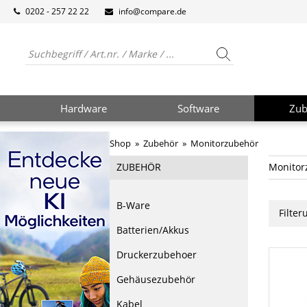
0202 - 257 22 22
info@compare.de
Hardware
Software
Zub
Shop
»
Zubehör
»
Monitorzubehör
ZUBEHÖR
Monitor
B-Ware
Filte
Batterien/Akkus
Druckerzubehoer
Gehäusezubehör
Kabel