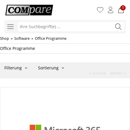
0
Ihre
Suchbegr
Shop
»
Software
»
Office Programme
Office Programme
Filterung
Sortierung
« zurück
weiter »