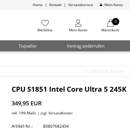
Home
|
Kontakt
|
Versandservice
Mein Konto
0
Merkliste
Mein Konto
Warenkorb
Topseller
Vertrag widerrufen
«
vorheriger Artikel
CPU S1851 Intel Core Ultra 5 245K
349,95 EUR
inkl. 19% MwSt. |
zzgl. Versandkosten
Artikel-Nr.:
BX80768245K