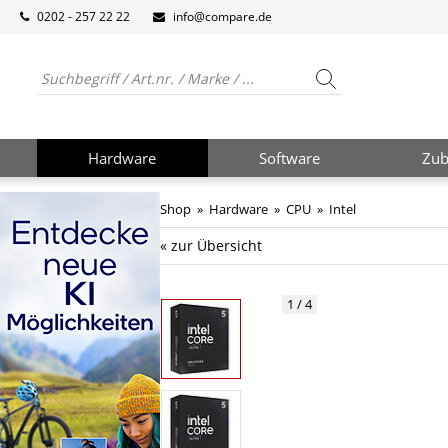
0202 - 257 22 22
info@compare.de
Hardware
Software
Zub
Shop
»
Hardware
»
CPU
»
Intel
« zur Übersicht
1 / 4