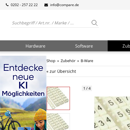
0202 - 257 22 22
info@compare.de
Hardware
Software
Zub
Shop
»
Zubehör
»
B-Ware
« zur Übersicht
1 / 4