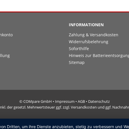
INFORMATIONEN
nkonto
Zahlung & Versandkosten
Widerrufsbelehrung
Soforthilfe
llung
Hinweis zur Batterieentsorgun
Sitemap
© COMpare GmbH •
Impressum
•
AGB
•
Datenschutz
e inkl. der gesetzl. Mehrwertsteuer ggf. zzgl. Versandkosten und ggf. Nachn
von Dritten, um ihre Dienste anzubieten, stetig zu verbessern und 