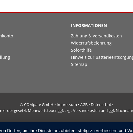
INFORMATIONEN
nkonto
Zahlung & Versandkosten
Widerrufsbelehrung
Soforthilfe
llung
Hinweis zur Batterieentsorgun
Sitemap
© COMpare GmbH •
Impressum
•
AGB
•
Datenschutz
e inkl. der gesetzl. Mehrwertsteuer ggf. zzgl. Versandkosten und ggf. Nachn
von Dritten, um ihre Dienste anzubieten, stetig zu verbessern und 