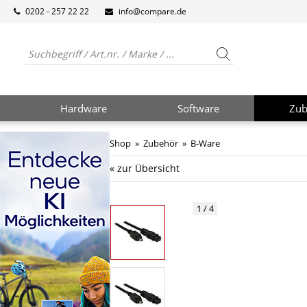
0202 - 257 22 22
info@compare.de
Hardware
Software
Zub
Shop
»
Zubehör
»
B-Ware
« zur Übersicht
1 / 4