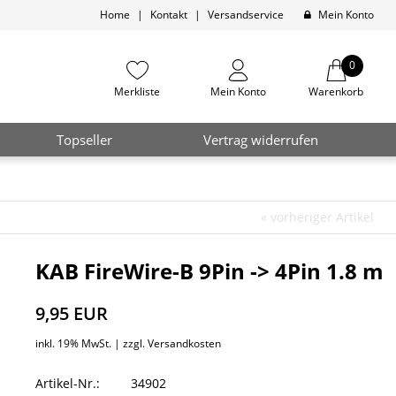
Home
|
Kontakt
|
Versandservice
Mein Konto
0
Merkliste
Mein Konto
Warenkorb
Topseller
Vertrag widerrufen
«
vorheriger Artikel
KAB FireWire-B 9Pin -> 4Pin 1.8 m
9,95 EUR
inkl. 19% MwSt. |
zzgl. Versandkosten
Artikel-Nr.:
34902