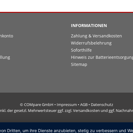
INFORMATIONEN
nkonto
Zahlung & Versandkosten
Widerrufsbelehrung
Soforthilfe
llung
Hinweis zur Batterieentsorgun
Sitemap
© COMpare GmbH •
Impressum
•
AGB
•
Datenschutz
e inkl. der gesetzl. Mehrwertsteuer ggf. zzgl. Versandkosten und ggf. Nachn
von Dritten, um ihre Dienste anzubieten, stetig zu verbessern und 