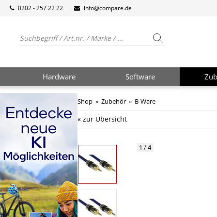
0202 - 257 22 22
info@compare.de
Hardware
Software
Zub
Shop
»
Zubehör
»
B-Ware
« zur Übersicht
1 / 4