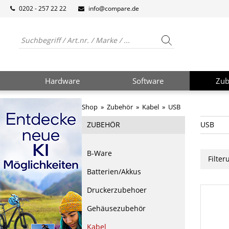
0202 - 257 22 22
info@compare.de
Hardware
Software
Zub
Shop
»
Zubehör
»
Kabel
»
USB
ZUBEHÖR
USB
B-Ware
Filte
Batterien/Akkus
Druckerzubehoer
Gehäusezubehör
Kabel