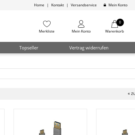
Home
|
Kontakt
|
Versandservice
Mein Konto
0
Merkliste
Mein Konto
Warenkorb
Topseller
Vertrag widerrufen
« z