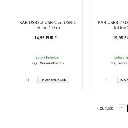
KAB USB3.2 USB-C zu USB-C
KAB USB3.2 US
InLine 1.0 m
InLine
14,95 EUR *
19,95 E
sofort lieferbar
sofort li
zzgl. Versandkosten
zzgl. Vers
« zurück
1