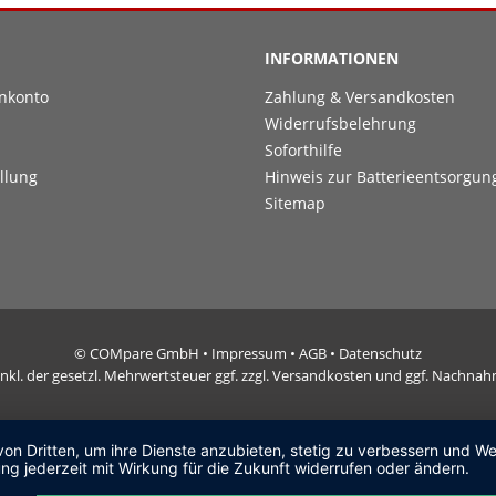
INFORMATIONEN
nkonto
Zahlung & Versandkosten
Widerrufsbelehrung
Soforthilfe
llung
Hinweis zur Batterieentsorgun
Sitemap
© COMpare GmbH •
Impressum
•
AGB
•
Datenschutz
e inkl. der gesetzl. Mehrwertsteuer ggf. zzgl. Versandkosten und ggf. Nachn
von Dritten, um ihre Dienste anzubieten, stetig zu verbessern und 
ng jederzeit mit Wirkung für die Zukunft widerrufen oder ändern.