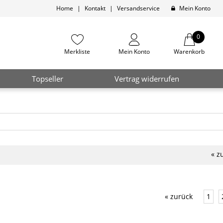
Home
|
Kontakt
|
Versandservice
Mein Konto
0
Merkliste
Mein Konto
Warenkorb
Topseller
Vertrag widerrufen
« z
« zurück
1