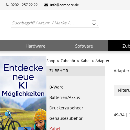
0202 - 257 22 22
info@compare.de
Hardware
Software
Zub
Shop
»
Zubehör
»
Kabel
»
Adapter
ZUBEHÖR
Adapter
B-Ware
Filte
Batterien/Akkus
Druckerzubehoer
49-34 | 
Gehäusezubehör
Kabel