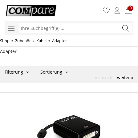
0
Ihre
Suchbegr
Shop
»
Zubehör
»
Kabel
»
Adapter
Adapter
Filterung
Sortierung
« zurück
weiter »