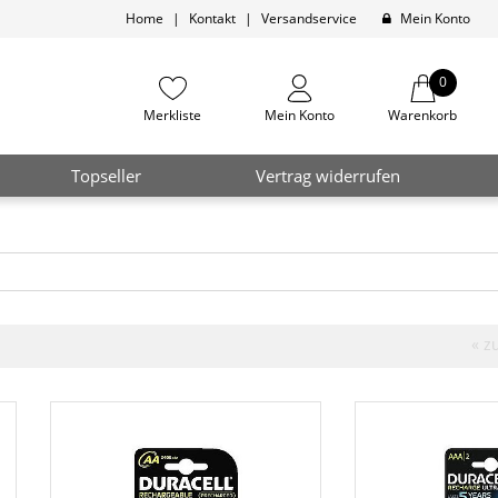
Home
|
Kontakt
|
Versandservice
Mein Konto
0
Merkliste
Mein Konto
Warenkorb
Topseller
Vertrag widerrufen
« z