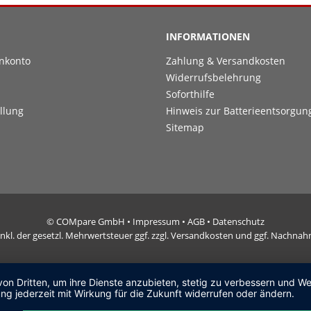
INFORMATIONEN
nkonto
Zahlung & Versandkosten
Widerrufsbelehrung
Soforthilfe
llung
Hinweis zur Batterieentsorgun
Sitemap
© COMpare GmbH •
Impressum
•
AGB
•
Datenschutz
e inkl. der gesetzl. Mehrwertsteuer ggf. zzgl. Versandkosten und ggf. Nachn
von Dritten, um ihre Dienste anzubieten, stetig zu verbessern und 
ng jederzeit mit Wirkung für die Zukunft widerrufen oder ändern.