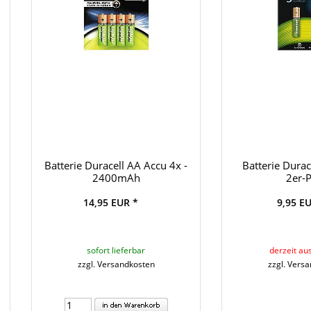
Batterie Duracell AA Accu 4x -
Batterie Dura
2400mAh
2er-
14,95 EUR *
9,95 E
sofort lieferbar
derzeit au
zzgl. Versandkosten
zzgl. Vers