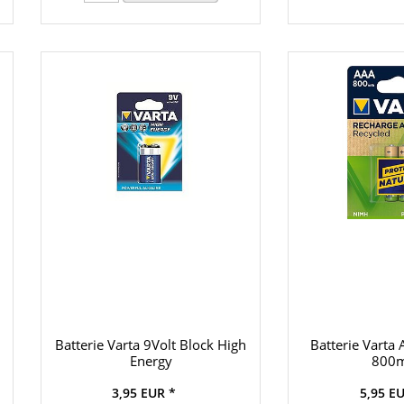
Batterie Varta 9Volt Block High
Batterie Varta
Energy
800
3,95 EUR *
5,95 E