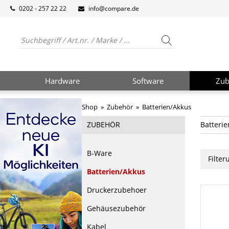
0202 - 257 22 22
info@compare.de
Hardware
Software
Zub
Shop
»
Zubehör
»
Batterien/Akkus
ZUBEHÖR
Batteri
B-Ware
Filte
Batterien/Akkus
Druckerzubehoer
Gehäusezubehör
Kabel