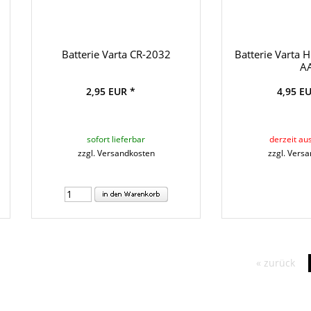
Batterie Varta CR-2032
Batterie Varta 
A
2,95 EUR *
4,95 E
sofort lieferbar
derzeit au
zzgl. Versandkosten
zzgl. Vers
« zurück