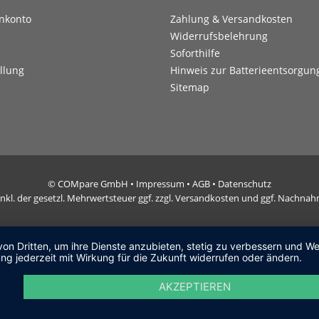
nkonto
Zahlung & Versandkosten
Widerrufsbelehrung
Soforthilfe
llung
Hinweis zur Batterieentsorgun
Sitemap
© COMpare GmbH •
Impressum
•
AGB
•
Datenschutz
e inkl. der gesetzl. Mehrwertsteuer ggf. zzgl. Versandkosten und ggf. Nachn
von Dritten, um ihre Dienste anzubieten, stetig zu verbessern und 
ng jederzeit mit Wirkung für die Zukunft widerrufen oder ändern.
AKZEPTIEREN