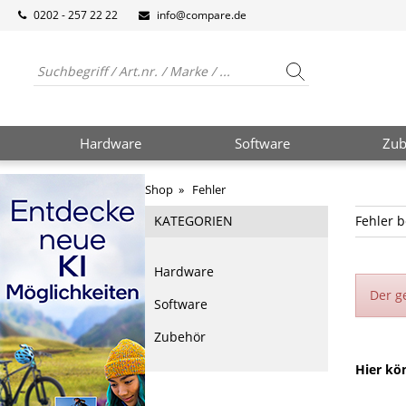
0202 - 257 22 22
info@compare.de
Hardware
Software
Zub
Shop
» Fehler
KATEGORIEN
Fehler b
Hardware
Der g
Software
Zubehör
Hier kö