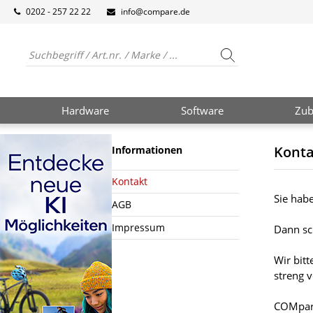
0202 - 257 22 22
info@compare.de
Hardware
Software
Zub
Konta
Informationen
Kontakt
Sie hab
AGB
Impressum
Dann sc
Wir bit
streng v
COMpare