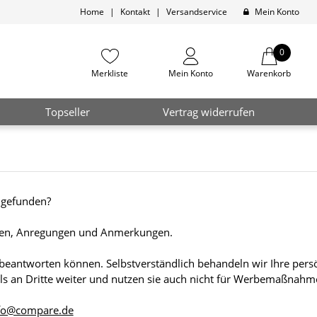
Home
|
Kontakt
|
Versandservice
Mein Konto
0
Merkliste
Mein Konto
Warenkorb
Topseller
Vertrag widerrufen
t gefunden?
ragen, Anregungen und Anmerkungen.
n beantworten können. Selbstverständlich behandeln wir Ihre pers
alls an Dritte weiter und nutzen sie auch nicht für Werbemaßnahm
fo@compare.de