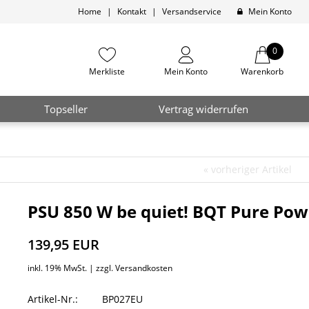
Home
|
Kontakt
|
Versandservice
Mein Konto
0
Merkliste
Mein Konto
Warenkorb
Topseller
Vertrag widerrufen
«
vorheriger Artikel
PSU 850 W be quiet! BQT Pure Pow
139,95 EUR
inkl. 19% MwSt. |
zzgl. Versandkosten
Artikel-Nr.:
BP027EU