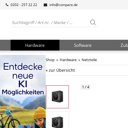
0202 - 257 22 22
info@compare.de
Hardware
Software
Zub
Shop
»
Hardware
»
Netzteile
« zur Übersicht
1 / 4