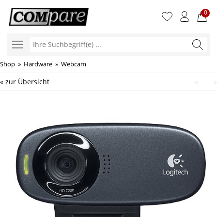
0
Ihre
Suchbegr
Shop
»
Hardware
»
Webcam
« zur Übersicht
«
»