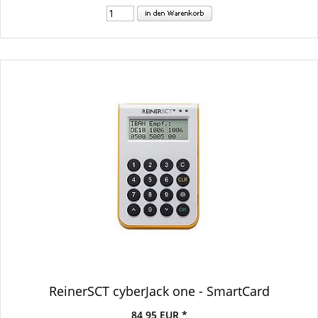
ReinerSCT cyberJack one - SmartCard
84,95 EUR *