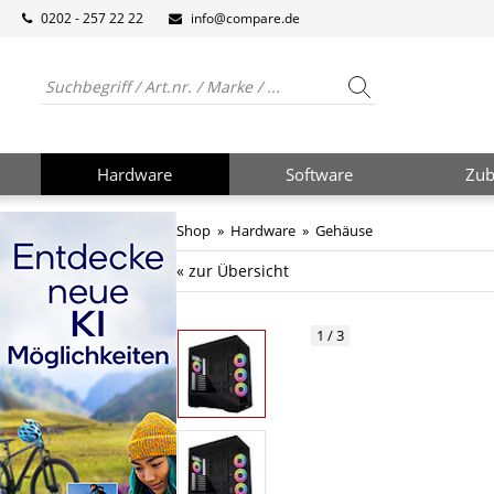
0202 - 257 22 22
info@compare.de
Hardware
Software
Zub
Shop
»
Hardware
»
Gehäuse
« zur Übersicht
1 / 3