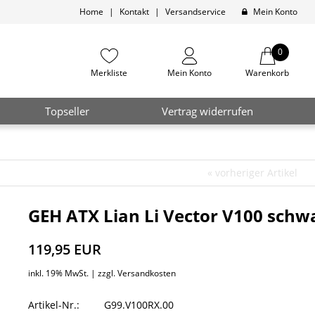
Home
|
Kontakt
|
Versandservice
Mein Konto
0
Merkliste
Mein Konto
Warenkorb
Topseller
Vertrag widerrufen
«
vorheriger Artikel
GEH ATX Lian Li Vector V100 schw
119,95 EUR
inkl. 19% MwSt. |
zzgl. Versandkosten
Artikel-Nr.:
G99.V100RX.00