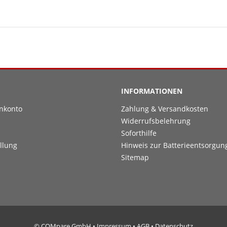
INFORMATIONEN
nkonto
Zahlung & Versandkosten
Widerrufsbelehrung
Soforthilfe
llung
Hinweis zur Batterieentsorgun
Sitemap
© COMpare GmbH •
Impressum
•
AGB
•
Datenschutz