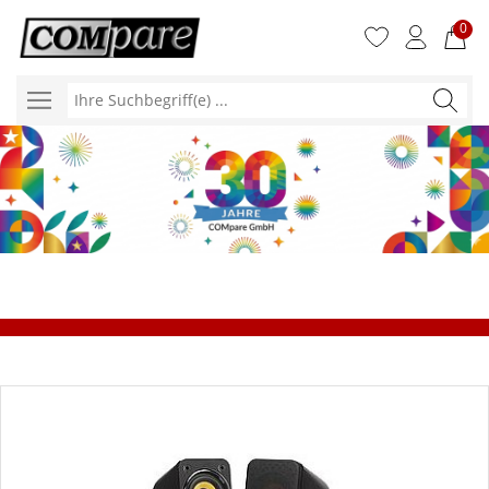
0
Ihre
Suchbegr