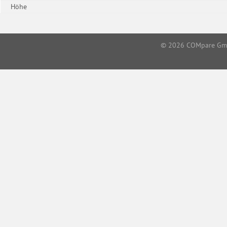
Höhe
© 2026
COMpare G