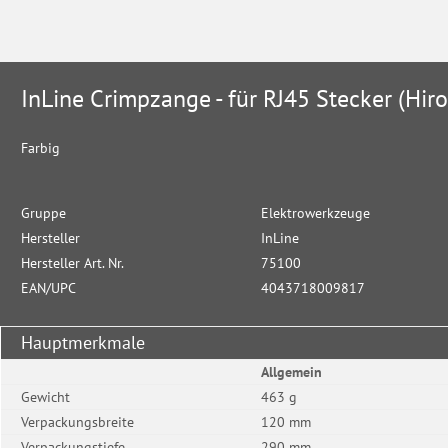
InLine Crimpzange - für RJ45 Stecker (Hir
Farbig
Gruppe
Elektrowerkzeuge
Hersteller
InLine
Hersteller Art. Nr.
75100
EAN/UPC
4043718009817
Hauptmerkmale
Allgemein
Gewicht
463 g
Verpackungsbreite
120 mm
Verpackungstiefe
290 mm