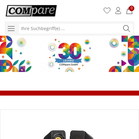
0
Ihre
Suchbegr