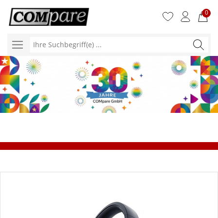
0
Ihre
Suchbegr